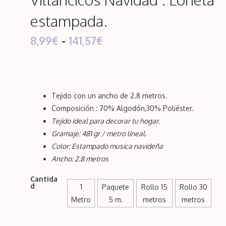
estampada.
Rango
8,99
€
-
141,57
€
de
precios:
desde
Tejido con un ancho de 2.8 metros.
Composición : 70% Algodón,30%
Poliéster
.
8,99€
Tejido ideal para decorar tu hogar.
hasta
Gramaje: 481 gr / metro lineal.
Color: Estampado musica navideña
141,57€
Ancho: 2.8 metros
Cantida
d
1
Paquete
Rollo 15
Rollo 30
Metro
5 m.
metros
metros