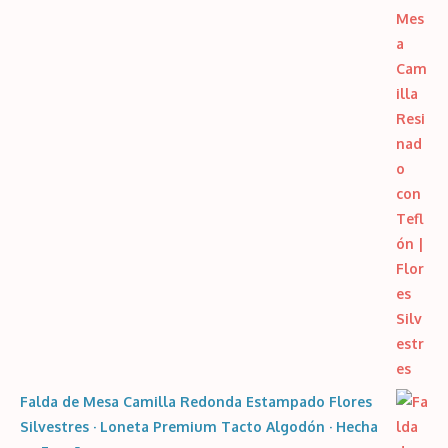
5
precios:
desde
12,99€
hasta
14,99€
Falda de Mesa Camilla Redonda Estampado Flores
Silvestres · Loneta Premium Tacto Algodón · Hecha