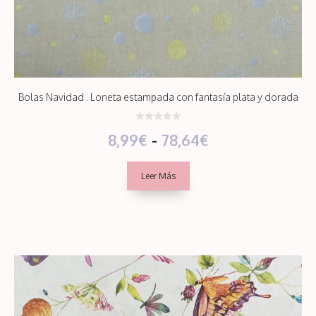
Bolas Navidad . Loneta estampada con fantasía plata y dorada
0
Rango
8,99
€
-
78,64
€
d
e
5
de
Leer Más
precios:
desde
8,99€
hasta
78,64€