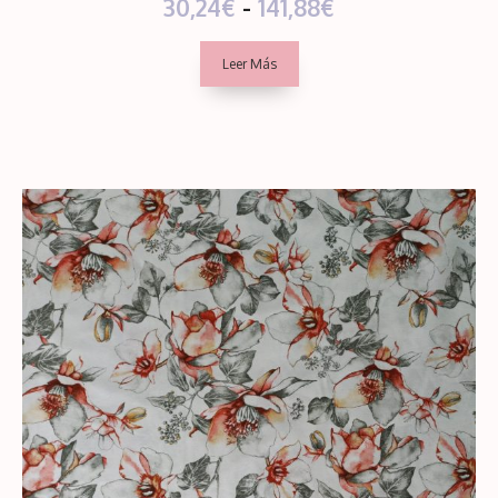
Rango
30,24
€
-
141,88
€
de 5
de
Leer Más
precios:
desde
30,24€
hasta
141,88€