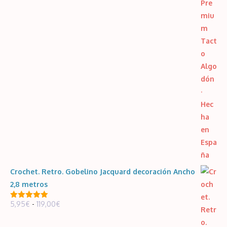
Crochet. Retro. Gobelino Jacquard decoración Ancho
2,8 metros
Rango
5,95
€
-
119,00
€
5.00
de 5
de