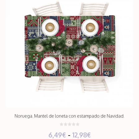
Noruega. Mantel de loneta con estampado de Navidad.
0
Rango
6,49
€
-
12,98
€
d
e