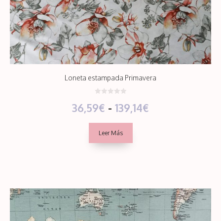
Loneta estampada Primavera
0
Rango
36,59
€
-
139,14
€
d
e
5
de
Leer Más
precios:
desde
36,59€
hasta
139,14€