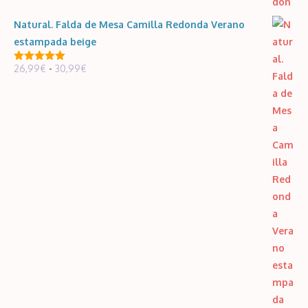
Natural. Falda de Mesa Camilla Redonda Verano
estampada beige
Rango
26,99
€
-
30,99
€
5.00
de 5
de
precios:
desde
26,99€
hasta
30,99€