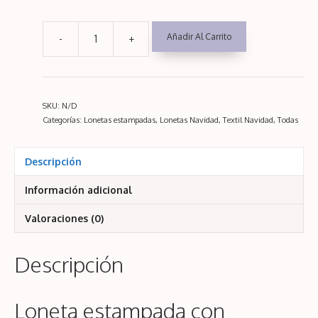
Añadir Al Carrito
-
+
Villancicos
Navidad
.
Loneta
SKU:
N/D
estampada.
Categorías:
Lonetas estampadas
,
Lonetas Navidad
,
Textil Navidad
,
Todas
cantidad
Descripción
Información adicional
Valoraciones (0)
Descripción
Loneta estampada con