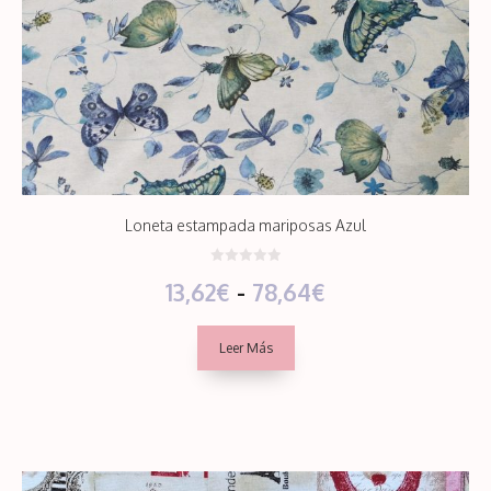
Loneta estampada mariposas Azul
0
Rango
13,62
€
-
78,64
€
d
e
5
de
Leer Más
precios:
desde
13,62€