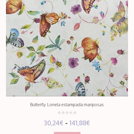
Butterfly. Loneta estampada mariposas
0
Rango
30,24
€
-
141,88
€
d
e
5
de