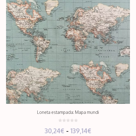
Loneta estampada: Mapa mundi
0
Rango
30,24
€
-
139,14
€
d
e