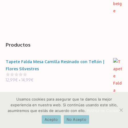
Productos
Tapete Falda Mesa Camilla Resinado con Teflón |
Flores Silvestres
Rango
12,99
€
-
14,99
€
0
d
de
e
5
precios:
Usamos cookies para asegurar que te damos la mejor
desde
experiencia en nuestra web. Si continúas usando este sitio,
12,99€
asumiremos que estás de acuerdo con ello.
¿Necesitas ayuda?
Política de Cookies
hasta
Acepto
No Acepto
14,99€