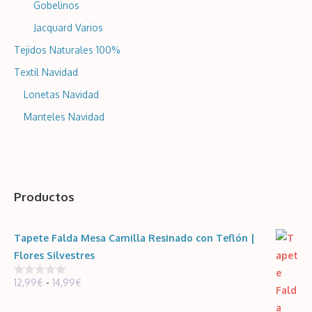
Gobelinos
Jacquard Varios
Tejidos Naturales 100%
Textil Navidad
Lonetas Navidad
Manteles Navidad
Productos
Tapete Falda Mesa Camilla Resinado con Teflón |
Flores Silvestres
Rango
12,99
€
-
14,99
€
0
d
de
e