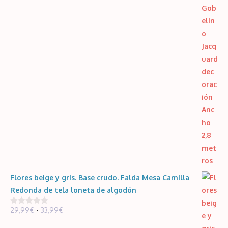
precios:
desde
5,95€
hasta
119,00€
Flores beige y gris. Base crudo. Falda Mesa Camilla
Redonda de tela loneta de algodón
Rango
29,99
€
-
33,99
€
0
d
de
e