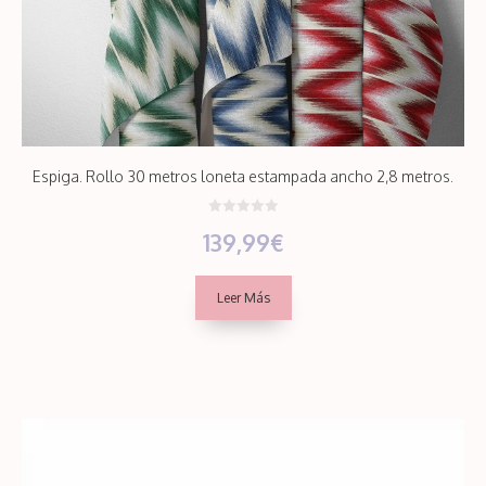
Espiga. Rollo 30 metros loneta estampada ancho 2,8 metros.
0
139,99
€
d
e
5
Leer Más