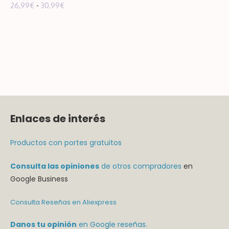
Rango
26,99
€
-
30,99
€
29,99€
5.00
de 5
de
hasta
precios:
33,99€
desde
26,99€
hasta
30,99€
Enlaces de interés
Productos con portes gratuitos
Consulta las opiniones
de otros compradores
en
Google Business
Consulta Reseñas en Aliexpress
Danos tu opinión
en Google reseñas.