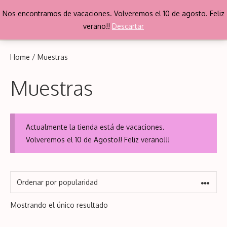
Saltar
Nos encontramos de vacaciones. Volveremos el 10 de agosto. Feliz
al
Me
verano!!
Descartar
contenido
Home
/ Muestras
Muestras
Actualmente la tienda está de vacaciones.
Volveremos el 10 de Agosto!! Feliz verano!!!
Mostrando el único resultado