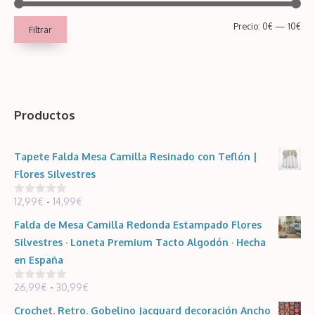
Pre
Pre
Precio:
0€
—
10€
Filtrar
mín
má
Productos
Tapete Falda Mesa Camilla Resinado con Teflón |
Flores Silvestres
Rango
12,99
€
-
14,99
€
0
d
de
e
Falda de Mesa Camilla Redonda Estampado Flores
5
precios:
Silvestres · Loneta Premium Tacto Algodón · Hecha
desde
en España
12,99€
Rango
26,99
€
-
30,99
€
hasta
0
d
de
14,99€
e
Crochet. Retro. Gobelino Jacquard decoración Ancho