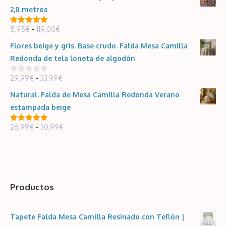
5
precios:
2,8 metros
desde
Rango
5,95
€
-
119,00
€
26,99€
5.00
de 5
de
hasta
Flores beige y gris. Base crudo. Falda Mesa Camilla
precios:
30,99€
Redonda de tela loneta de algodón
desde
Rango
29,99
€
-
33,99
€
5,95€
0
d
de
hasta
e
Natural. Falda de Mesa Camilla Redonda Verano
5
precios:
119,00€
estampada beige
desde
Rango
26,99
€
-
30,99
€
29,99€
5.00
de 5
de
hasta
precios:
33,99€
desde
26,99€
Productos
hasta
30,99€
Tapete Falda Mesa Camilla Resinado con Teflón |