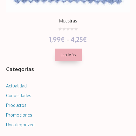
Muestras
0
Rango
1,99
€
-
4,25
€
d
e
5
de
Leer Más
precios:
Categorías
desde
1,99€
Actualidad
hasta
Curiosidades
4,25€
Productos
Promociones
Uncategorized