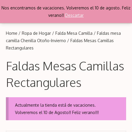
Saltar
Nos encontramos de vacaciones. Volveremos el 10 de agosto. Feliz
al
Me
verano!!
Descartar
contenido
Home
/
Ropa de Hogar
/
Falda Mesa Camilla
/
Faldas mesa
camilla Chenilla Otoño-Invierno
/ Faldas Mesas Camillas
Rectangulares
Faldas Mesas Camillas
Rectangulares
Actualmente la tienda está de vacaciones.
Volveremos el 10 de Agosto!! Feliz verano!!!