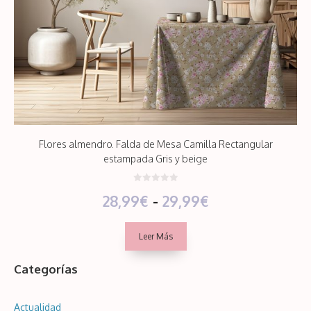
Flores almendro. Falda de Mesa Camilla Rectangular
estampada Gris y beige
0
Rango
28,99
€
-
29,99
€
d
e
5
de
Leer Más
precios:
Categorías
desde
28,99€
Actualidad