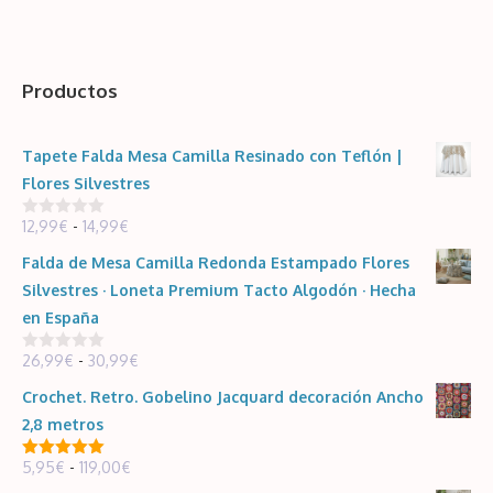
precios:
33,99€
desde
26,99€
Productos
hasta
30,99€
Tapete Falda Mesa Camilla Resinado con Teflón |
Flores Silvestres
Rango
12,99
€
-
14,99
€
0
d
de
e
Falda de Mesa Camilla Redonda Estampado Flores
5
precios:
Silvestres · Loneta Premium Tacto Algodón · Hecha
desde
en España
12,99€
Rango
26,99
€
-
30,99
€
hasta
0
d
de
14,99€
e
Crochet. Retro. Gobelino Jacquard decoración Ancho
5
precios:
2,8 metros
desde
Rango
5,95
€
-
119,00
€
26,99€
5.00
de 5