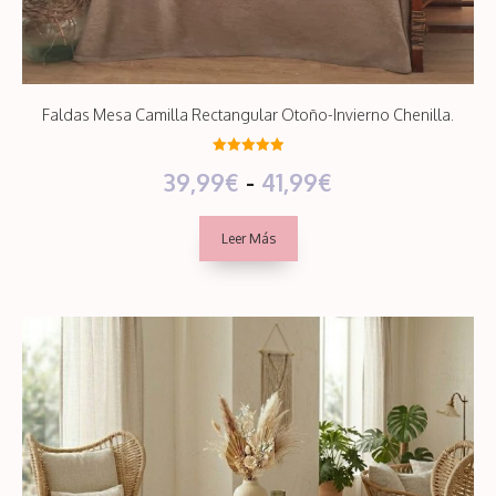
Faldas Mesa Camilla Rectangular Otoño-Invierno Chenilla.
5.00
Rango
39,99
€
-
41,99
€
de 5
de
Leer Más
precios:
desde
39,99€
hasta
41,99€