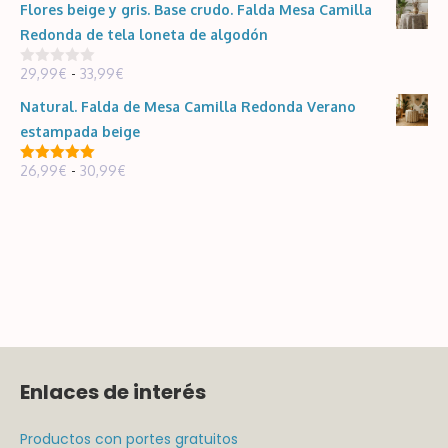
de
hasta
Flores beige y gris. Base crudo. Falda Mesa Camilla
precios:
30,99€
Redonda de tela loneta de algodón
desde
Rango
29,99
€
-
33,99
€
5,95€
0
d
de
hasta
e
Natural. Falda de Mesa Camilla Redonda Verano
5
precios:
119,00€
estampada beige
desde
Rango
26,99
€
-
30,99
€
29,99€
5.00
de 5
de
hasta
precios:
33,99€
desde
26,99€
hasta
30,99€
Enlaces de interés
Productos con portes gratuitos