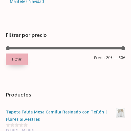
Manteles Navidad
Filtrar por precio
Pre
Pre
Precio:
20€
—
50€
Filtrar
mín
má
Productos
Tapete Falda Mesa Camilla Resinado con Teflón |
Flores Silvestres
Rango
12,99
€
-
14,99
€