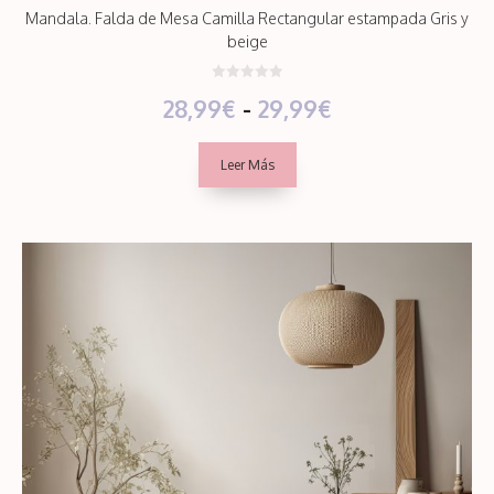
Mandala. Falda de Mesa Camilla Rectangular estampada Gris y
beige
0
Rango
28,99
€
-
29,99
€
d
e
5
de
Leer Más
precios:
desde
28,99€
hasta
29,99€