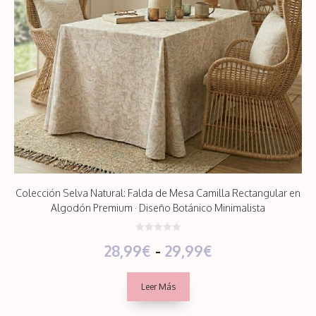
Colección Selva Natural: Falda de Mesa Camilla Rectangular en
Algodón Premium · Diseño Botánico Minimalista
0
Rango
28,99
€
-
29,99
€
d
e
5
de
Leer Más
precios: