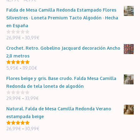
0
d
de
e
Falda de Mesa Camilla Redonda Estampado Flores
5
precios:
Silvestres · Loneta Premium Tacto Algodón · Hecha
desde
en España
12,99€
Rango
26,99
€
-
30,99
€
hasta
0
d
de
14,99€
e
Crochet. Retro. Gobelino Jacquard decoración Ancho
5
precios:
2,8 metros
desde
Rango
5,95
€
-
119,00
€
26,99€
5.00
de 5
de
hasta
Flores beige y gris. Base crudo. Falda Mesa Camilla
precios:
30,99€
Redonda de tela loneta de algodón
desde
Rango
29,99
€
-
33,99
€
5,95€
0
d
de
hasta
e
Natural. Falda de Mesa Camilla Redonda Verano
5
precios:
119,00€
estampada beige
desde
Rango
26,99
€
-
30,99
€
29,99€
5.00
de 5
de
hasta