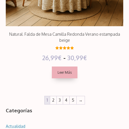
Natural. Falda de Mesa Camilla Redonda Verano estampada
beige
5.00
Rango
26,99
€
-
30,99
€
de 5
de
Leer Más
precios:
desde
26,99€
1
2
3
4
5
→
hasta
Categorías
30,99€
Actualidad