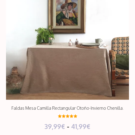
28,99€
Faldas Mesa Camilla Rectangular Otoño-Invierno Chenilla.
5.00
Rango
39,99
€
-
41,99
€
de 5