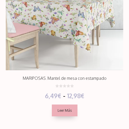
MARIPOSAS. Mantel de mesa con estampado
0
Rango
6,49
€
-
12,98
€
d
e
5
de
Leer Más
precios:
desde