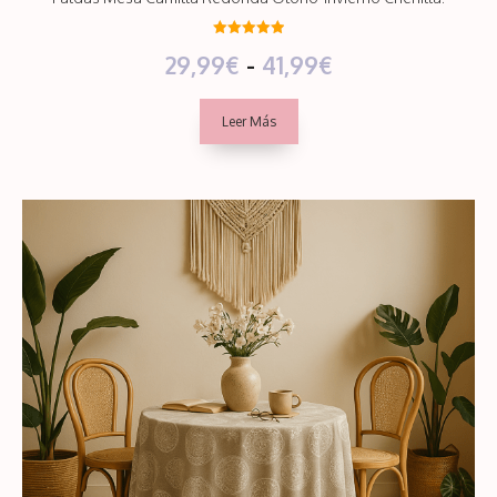
5.00
Rango
29,99
€
-
41,99
€
de 5
de
Leer Más
precios:
desde
29,99€
hasta
41,99€