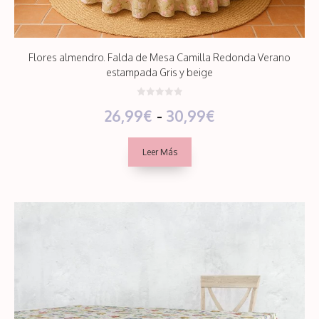
Flores almendro. Falda de Mesa Camilla Redonda Verano
estampada Gris y beige
0
Rango
26,99
€
-
30,99
€
d
e
5
de
Leer Más
precios:
desde
26,99€
hasta
30,99€