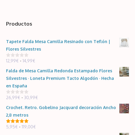
precios:
33,99€
desde
26,99€
Productos
hasta
30,99€
Tapete Falda Mesa Camilla Resinado con Teflón |
Flores Silvestres
Rango
12,99
€
-
14,99
€
0
d
de
e
Falda de Mesa Camilla Redonda Estampado Flores
5
precios:
Silvestres · Loneta Premium Tacto Algodón · Hecha
desde
en España
12,99€
Rango
26,99
€
-
30,99
€
hasta
0
d
de
14,99€
e
Crochet. Retro. Gobelino Jacquard decoración Ancho
5
precios:
2,8 metros
desde
Rango
5,95
€
-
119,00
€
26,99€
5.00
de 5
de
hasta