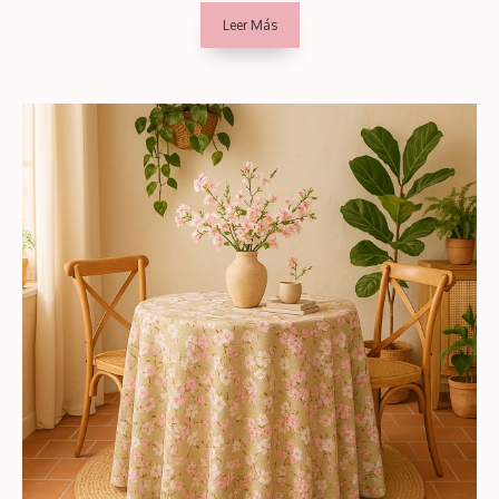
de
Leer Más
precios:
desde
39,99€
hasta
41,99€