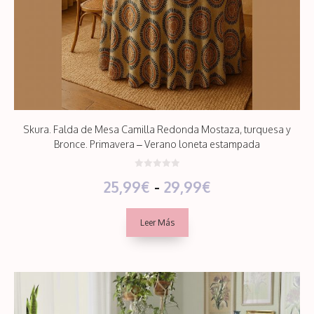
Skura. Falda de Mesa Camilla Redonda Mostaza, turquesa y
Bronce. Primavera – Verano loneta estampada
0
Rango
25,99
€
-
29,99
€
d
e
5
de
Leer Más
precios:
desde
25,99€