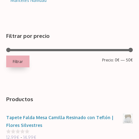
Manteles Navidad
Filtrar por precio
Pre
Pre
Precio:
0€
—
50€
Filtrar
mín
má
Productos
Tapete Falda Mesa Camilla Resinado con Teflón |
Flores Silvestres
Rango
12,99
€
-
14,99
€
0