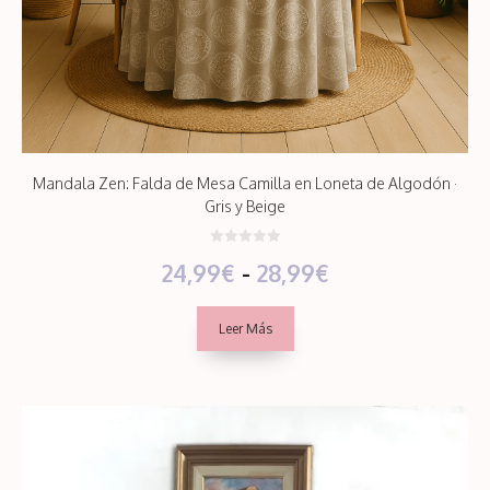
Mandala Zen: Falda de Mesa Camilla en Loneta de Algodón ·
Gris y Beige
0
Rango
24,99
€
-
28,99
€
d
e
5
de
Leer Más
precios:
desde
24,99€
hasta