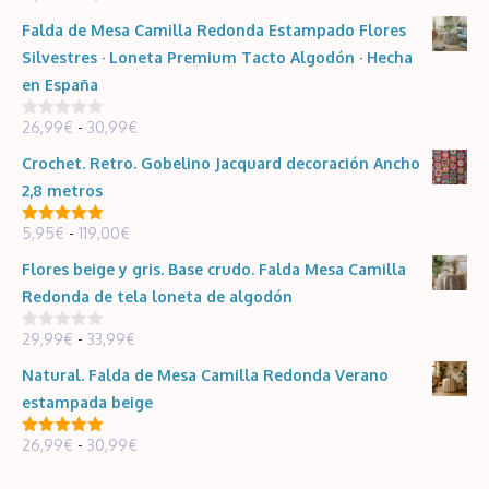
d
de
e
Falda de Mesa Camilla Redonda Estampado Flores
5
precios:
Silvestres · Loneta Premium Tacto Algodón · Hecha
desde
en España
12,99€
Rango
26,99
€
-
30,99
€
hasta
0
d
de
14,99€
e
Crochet. Retro. Gobelino Jacquard decoración Ancho
5
precios:
2,8 metros
desde
Rango
5,95
€
-
119,00
€
26,99€
5.00
de 5
de
hasta
Flores beige y gris. Base crudo. Falda Mesa Camilla
precios:
30,99€
Redonda de tela loneta de algodón
desde
Rango
29,99
€
-
33,99
€
5,95€
0
d
de
hasta
e
Natural. Falda de Mesa Camilla Redonda Verano
5
precios:
119,00€
estampada beige
desde
Rango
26,99
€
-
30,99
€
29,99€
5.00
de 5
de
hasta