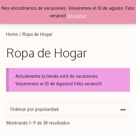
Saltar
Nos encontramos de vacaciones. Volveremos el 10 de agosto. Feliz
al
Me
verano!!
Descartar
contenido
Home
/ Ropa de Hogar
Ropa de Hogar
Actualmente la tienda está de vacaciones.
Volveremos el 10 de Agosto!! Feliz verano!!!
Ordenado
Mostrando 1–9 de 38 resultados
por