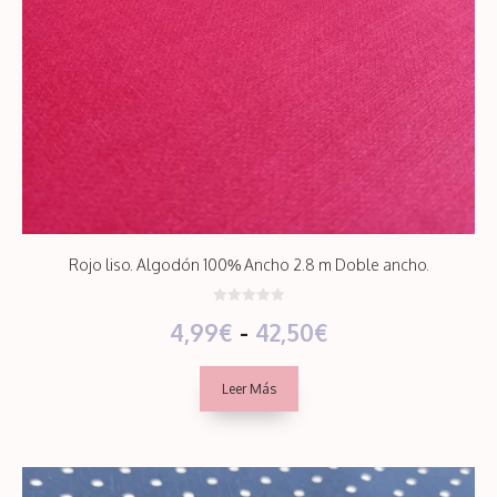
Rojo liso. Algodón 100% Ancho 2.8 m Doble ancho.
0
Rango
4,99
€
-
42,50
€
d
e
5
de
Leer Más
precios:
desde
4,99€