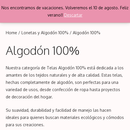
Saltar
Nos encontramos de vacaciones. Volveremos el 10 de agosto. Feliz
al
Me
verano!!
Descartar
contenido
Home
/
Lonetas y Algodón 100%
/ Algodón 100%
Algodón 100%
Nuestra categoría de Telas Algodón 100% está dedicada a los
amantes de los tejidos naturales y de alta calidad. Estas telas,
hechas completamente de algodón, son perfectas para una
variedad de usos, desde confección de ropa hasta proyectos
de decoración del hogar.
Su suavidad, durabilidad y facilidad de manejo las hacen
ideales para quienes buscan materiales ecológicos y cómodos
para sus creaciones.