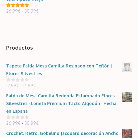
desde
Rango
26,99
€
-
30,99
€
29,99€
5.00
de 5
de
hasta
precios:
33,99€
desde
26,99€
Productos
hasta
30,99€
Tapete Falda Mesa Camilla Resinado con Teflón |
Flores Silvestres
Rango
12,99
€
-
14,99
€
0
d
de
e
Falda de Mesa Camilla Redonda Estampado Flores
5
precios:
Silvestres · Loneta Premium Tacto Algodón · Hecha
desde
en España
12,99€
Rango
26,99
€
-
30,99
€
hasta
0
d
de
14,99€
e
Crochet. Retro. Gobelino Jacquard decoración Ancho
5