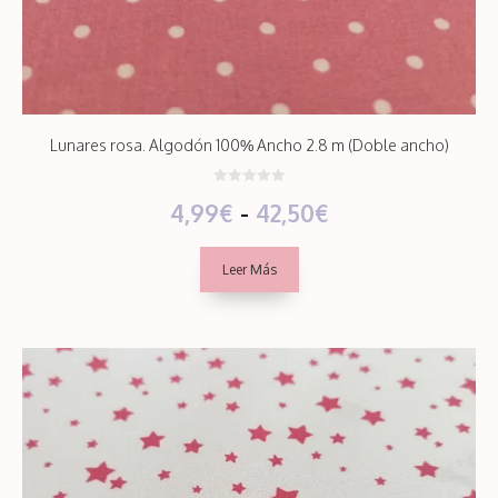
Lunares rosa. Algodón 100% Ancho 2.8 m (Doble ancho)
0
Rango
4,99
€
-
42,50
€
d
e
5
de
Leer Más
precios:
desde
4,99€
hasta
42,50€