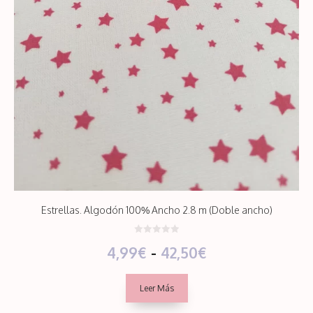
Estrellas. Algodón 100% Ancho 2.8 m (Doble ancho)
0
Rango
4,99
€
-
42,50
€
d
e
5
de
Leer Más
precios: