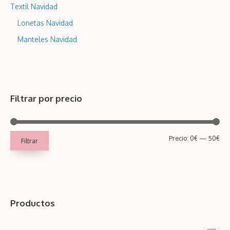
Textil Navidad
Lonetas Navidad
Manteles Navidad
Filtrar por precio
Pre
Pre
Precio:
0€
—
50€
Filtrar
mín
má
Productos