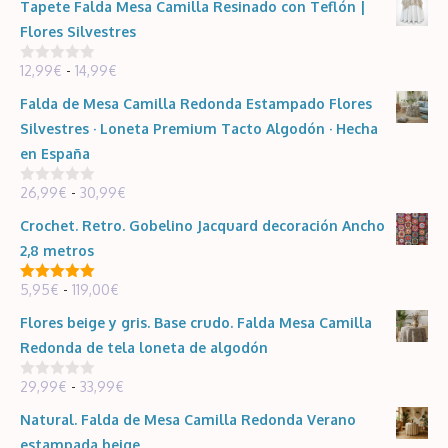
Tapete Falda Mesa Camilla Resinado con Teflón |
Flores Silvestres
Rango
12,99
€
-
14,99
€
0
d
de
e
Falda de Mesa Camilla Redonda Estampado Flores
5
precios:
Silvestres · Loneta Premium Tacto Algodón · Hecha
desde
en España
12,99€
Rango
26,99
€
-
30,99
€
hasta
0
d
de
14,99€
e
Crochet. Retro. Gobelino Jacquard decoración Ancho
5
precios:
2,8 metros
desde
Rango
5,95
€
-
119,00
€
26,99€
5.00
de 5
de
hasta
Flores beige y gris. Base crudo. Falda Mesa Camilla
precios:
30,99€
Redonda de tela loneta de algodón
desde
Rango
29,99
€
-
33,99
€
5,95€
0
d
de
hasta
e
Natural. Falda de Mesa Camilla Redonda Verano
5
precios:
119,00€
estampada beige