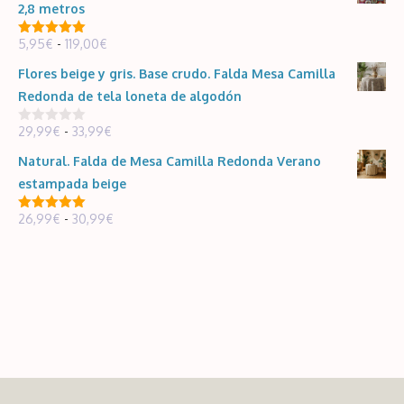
precios:
2,8 metros
desde
Rango
5,95
€
-
119,00
€
26,99€
5.00
de 5
de
hasta
Flores beige y gris. Base crudo. Falda Mesa Camilla
precios:
30,99€
Redonda de tela loneta de algodón
desde
Rango
29,99
€
-
33,99
€
5,95€
0
d
de
hasta
e
Natural. Falda de Mesa Camilla Redonda Verano
5
precios:
119,00€
estampada beige
desde
Rango
26,99
€
-
30,99
€
29,99€
5.00
de 5
de
hasta
precios:
33,99€
desde
26,99€
hasta
30,99€