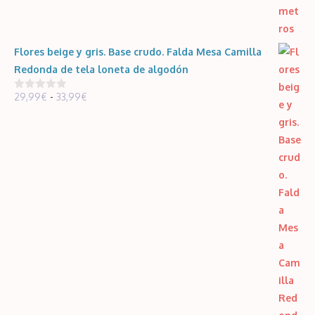
Flores beige y gris. Base crudo. Falda Mesa Camilla
Redonda de tela loneta de algodón
Rango
29,99
€
-
33,99
€
0
d
de
e
5
precios:
desde
29,99€
hasta
33,99€