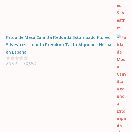
Falda de Mesa Camilla Redonda Estampado Flores
Silvestres · Loneta Premium Tacto Algodón · Hecha
en España
Rango
26,99
€
-
30,99
€
0
d
de
e
5
precios:
desde
26,99€
hasta
30,99€