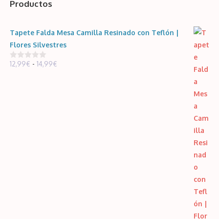
Productos
Tapete Falda Mesa Camilla Resinado con Teflón |
Flores Silvestres
Rango
12,99
€
-
14,99
€
0
d
de
e
5
precios:
desde
12,99€
hasta
14,99€