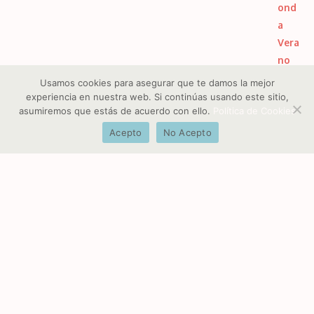
Usamos cookies para asegurar que te damos la mejor
experiencia en nuestra web. Si continúas usando este sitio,
asumiremos que estás de acuerdo con ello.
Política de Cookies
Acepto
No Acepto
Productos
Tapete Falda Mesa Camilla Resinado con Teflón |
Flores Silvestres