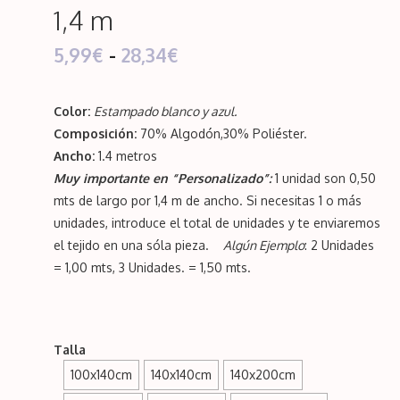
1,4 m
Rango
5,99
€
-
28,34
€
de
Color:
Estampado blanco y azul.
precios:
Composición:
70% Algodón,30% Poliéster.
desde
Ancho:
1.4 metros
Muy importante en “Personalizado”:
1 unidad son 0,50
5,99€
mts de largo por 1,4 m de ancho. Si necesitas 1 o más
hasta
unidades, introduce el total de unidades y te enviaremos
el tejido en una sóla pieza.
Algún Ejemplo
: 2 Unidades
28,34€
= 1,00 mts, 3 Unidades. = 1,50 mts.
Talla
100x140cm
140x140cm
140x200cm