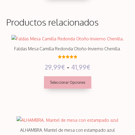
se
desde
pueden
elegir
Productos relacionados
4,99€
en
hasta
la
Este
página
42,50€
producto
de
Faldas Mesa Camilla Redonda Otoño-Invierno Chenilla.
tiene
producto
múltiples
5.00
Rango
29,99
€
-
41,99
€
de 5
variantes.
Las
de
Seleccionar Opciones
opciones
precios:
se
desde
pueden
elegir
29,99€
en
Este
hasta
la
producto
página
ALHAMBRA. Mantel de mesa con estampado azul
41,99€
tiene