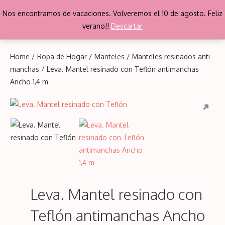
Saltar
Nos encontramos de vacaciones. Volveremos el 10 de agosto. Feliz
al
Me
verano!!
Descartar
contenido
Home
/
Ropa de Hogar
/
Manteles
/
Manteles resinados anti
manchas
/ Leva. Mantel resinado con Teflón antimanchas
Ancho 1,4 m
Leva. Mantel resinado con
Teflón antimanchas Ancho