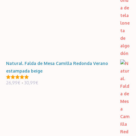
Natural. Falda de Mesa Camilla Redonda Verano
estampada beige
Rango
26,99
€
-
30,99
€
5.00
de 5
de
precios:
desde
26,99€
hasta
30,99€