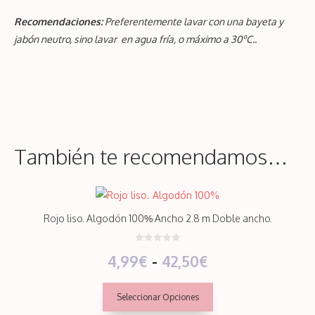
Recomendaciones:
Preferentemente lavar con una bayeta y
jabón neutro, sino lavar en agua fría, o máximo a 30ºC..
También te recomendamos…
Este
producto
Rojo liso. Algodón 100% Ancho 2.8 m Doble ancho.
tiene
múltiples
0
Rango
4,99
€
-
42,50
€
d
variantes.
e
5
Las
de
Seleccionar Opciones
opciones
precios: