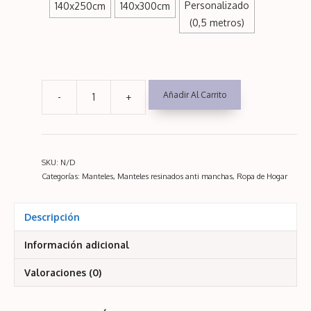
Personalizado
140x250cm
140x300cm
(0,5 metros)
Añadir Al Carrito
-
+
Leva.
Mantel
resinado
con
SKU:
N/D
Teflón
Categorías:
Manteles
,
Manteles resinados anti manchas
,
Ropa de Hogar
antimanchas
Ancho
Descripción
1,4
m
Información adicional
cantidad
Valoraciones (0)