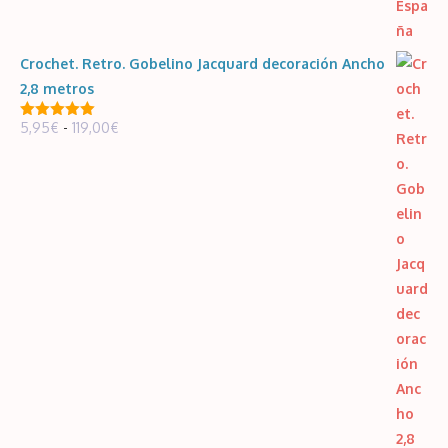
Crochet. Retro. Gobelino Jacquard decoración Ancho
2,8 metros
Rango
5,95
€
-
119,00
€
5.00
de 5
de
precios:
desde
5,95€
hasta
119,00€